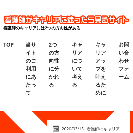
看護師のキャリアには2つの方向性がある
TOP
当サ
2つ
キャ
キャ
お問
イト
の方
リア
リア
い合
のご
向性
につ
アッ
わせ
利用
に分
いて
プを
フォ
にあ
かれ
考え
叶え
ーム
たっ
る
る
るた
て
めに
2020/03/15
看護師のキャリア